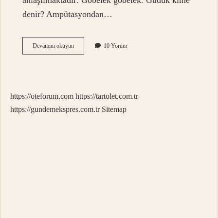
anlaşılmaktadır: Göbelek göbelek. Güdük kime
denir? Ampütasyondan…
Güdek
Devamını okuyun
10 Yorum
Ne
Demek
Tdk
https://oteforum.com
https://tartolet.com.tr
https://gundemekspres.com.tr
Sitemap