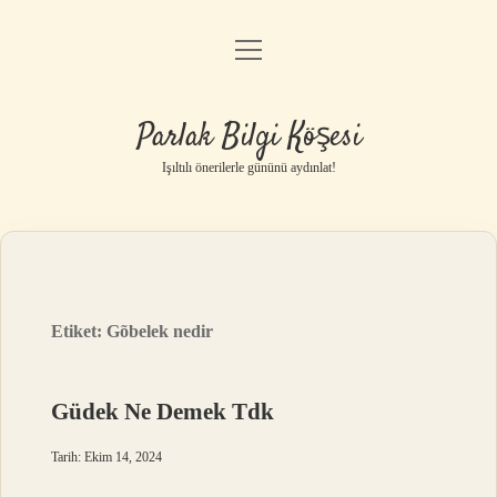
menüyü
Anasayfa
aç
Gizlilik Politikası
Parlak Bilgi Köşesi
Yasal Uyarı
Işıltılı önerilerle gününü aydınlat!
Hakkımızda
Etiket:
Gõbelek nedir
Güdek Ne Demek Tdk
Tarih: Ekim 14, 2024