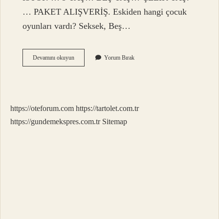
… PAKET ALIŞVERİŞ. Eskiden hangi çocuk
oyunları vardı? Seksek, Beş…
Eskiden
Devamını okuyun
Yorum Bırak
Oynanan
Oyunlar
Isimleri
Nelerdir
https://oteforum.com
https://tartolet.com.tr
https://gundemekspres.com.tr
Sitemap