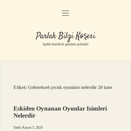
menüyü
Anasayfa
aç
Gizlilik Politikası
Parlak Bilgi Köşesi
Yasal Uyarı
Işıltılı önerilerle gününü aydınlat!
Hakkımızda
Etiket:
Geleneksel çocuk oyunları nelerdir 20 tane
Eskiden Oynanan Oyunlar Isimleri
Nelerdir
Tarih: Kasım 3, 2024