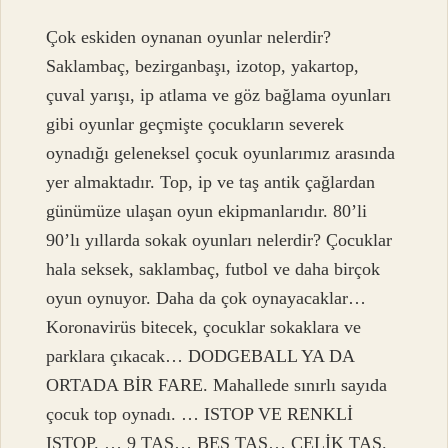
Çok eskiden oynanan oyunlar nelerdir?
Saklambaç, bezirganbaşı, izotop, yakartop,
çuval yarışı, ip atlama ve göz bağlama oyunları
gibi oyunlar geçmişte çocukların severek
oynadığı geleneksel çocuk oyunlarımız arasında
yer almaktadır. Top, ip ve taş antik çağlardan
günümüze ulaşan oyun ekipmanlarıdır. 80’li
90’lı yıllarda sokak oyunları nelerdir? Çocuklar
hala seksek, saklambaç, futbol ve daha birçok
oyun oynuyor. Daha da çok oynayacaklar…
Koronavirüs bitecek, çocuklar sokaklara ve
parklara çıkacak… DODGEBALL YA DA
ORTADA BİR FARE. Mahallede sınırlı sayıda
çocuk top oynadı. … ISTOP VE RENKLİ
ISTOP. … 9 TAŞ… BEŞ TAŞ… ÇELİK TAŞ.