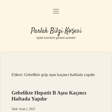
menüyü
Anasayfa
aç
Gizlilik Politikası
Parlak Bilgi Köşesi
Yasal Uyarı
Işıltılı önerilerle gününü aydınlat!
Hakkımızda
Etiket:
Gebelikte grip aşısı kaçıncı haftada yapılır
Gebelikte Hepatit B Aşısı Kaçıncı
Haftada Yapılır
Tarih: Ocak 1, 2025