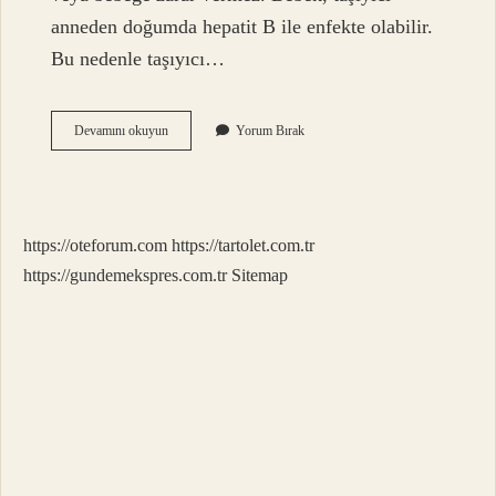
anneden doğumda hepatit B ile enfekte olabilir.
Bu nedenle taşıyıcı…
Gebelikte
Devamını okuyun
Yorum Bırak
Hepatit
B
Aşısı
Kaçıncı
Haftada
https://oteforum.com
https://tartolet.com.tr
Yapılır
https://gundemekspres.com.tr
Sitemap