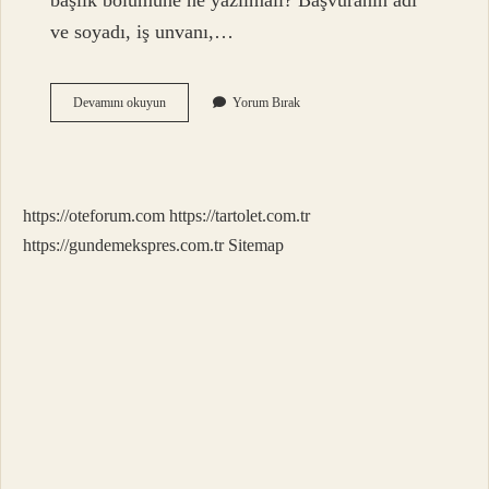
başlık bölümüne ne yazılmalı? Başvuranın adı
ve soyadı, iş unvanı,…
Özgeçmişe
Devamını okuyun
Yorum Bırak
Ne
Eklenir
https://oteforum.com
https://tartolet.com.tr
https://gundemekspres.com.tr
Sitemap