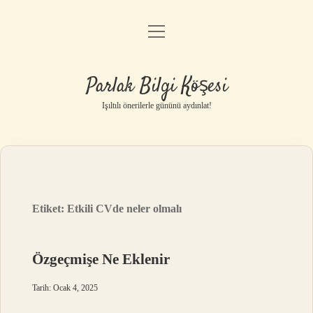
menüyü
Anasayfa
aç
Gizlilik Politikası
Parlak Bilgi Köşesi
Yasal Uyarı
Işıltılı önerilerle gününü aydınlat!
Hakkımızda
Etiket:
Etkili CVde neler olmalı
Özgeçmişe Ne Eklenir
Tarih: Ocak 4, 2025