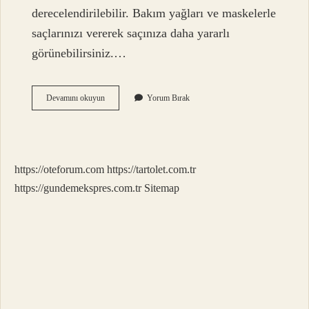
derecelendirilebilir. Bakım yağları ve maskelerle
saçlarınızı vererek saçınıza daha yararlı
görünebilirsiniz.…
Erkek
Devamını okuyun
Yorum Bırak
Kıvırcık
Saça
Nasıl
Bakım
Yapılır
https://oteforum.com
https://tartolet.com.tr
https://gundemekspres.com.tr
Sitemap