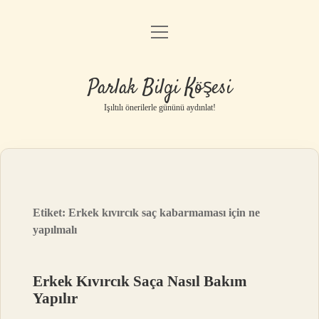
menüyü
Anasayfa
aç
Gizlilik Politikası
Parlak Bilgi Köşesi
Yasal Uyarı
Işıltılı önerilerle gününü aydınlat!
Hakkımızda
Etiket:
Erkek kıvırcık saç kabarmaması için ne
yapılmalı
Erkek Kıvırcık Saça Nasıl Bakım
Yapılır