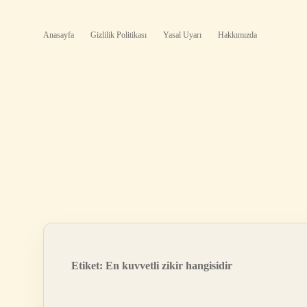
Anasayfa
Gizlilik Politikası
Yasal Uyarı
Hakkımızda
Etiket:
En kuvvetli zikir hangisidir