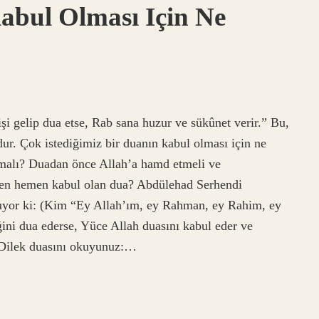
Kabul Olması Için Ne
şi gelip dua etse, Rab sana huzur ve sükûnet verir.” Bu,
ur. Çok istediğimiz bir duanın kabul olması için ne
lmalı? Duadan önce Allah’a hamd etmeli ve
rsen hemen kabul olan dua? Abdülehad Serhendi
uruyor ki: (Kim “Ey Allah’ım, ey Rahman, ey Rahim, ey
ini dua ederse, Yüce Allah duasını kabul eder ve
r. Dilek duasını okuyunuz:…