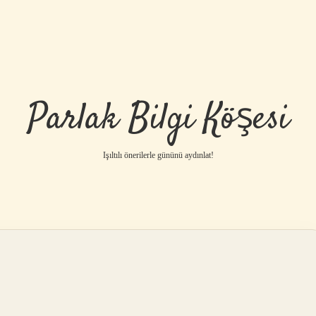
Parlak Bilgi Köşesi
Işıltılı önerilerle gününü aydınlat!