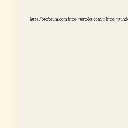
Olması
Için
Ne
https://oteforum.com
https://tartolet.com.tr
https://gun
Yapmalıyız