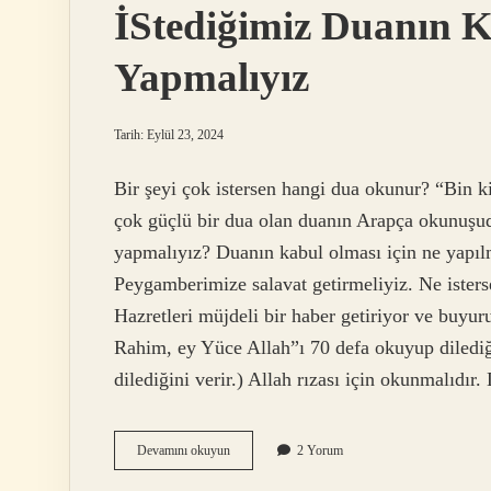
İStediğimiz Duanın 
Yapmalıyız
Tarih: Eylül 23, 2024
Bir şeyi çok istersen hangi dua okunur? “Bin ki
çok güçlü bir dua olan duanın Arapça okunuşud
yapmalıyız? Duanın kabul olması için ne yapı
Peygamberimize salavat getirmeliyiz. Ne iste
Hazretleri müjdeli bir haber getiriyor ve buy
Rahim, ey Yüce Allah”ı 70 defa okuyup dilediğ
dilediğini verir.) Allah rızası için okunmalıdı
İStediğimiz
Devamını okuyun
2 Yorum
Duanın
Kabul