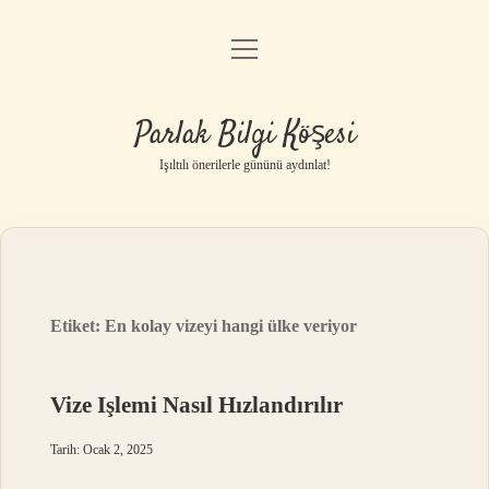
menüyü
Anasayfa
aç
Gizlilik Politikası
Parlak Bilgi Köşesi
Yasal Uyarı
Işıltılı önerilerle gününü aydınlat!
Hakkımızda
Etiket:
En kolay vizeyi hangi ülke veriyor
Vize Işlemi Nasıl Hızlandırılır
Tarih: Ocak 2, 2025