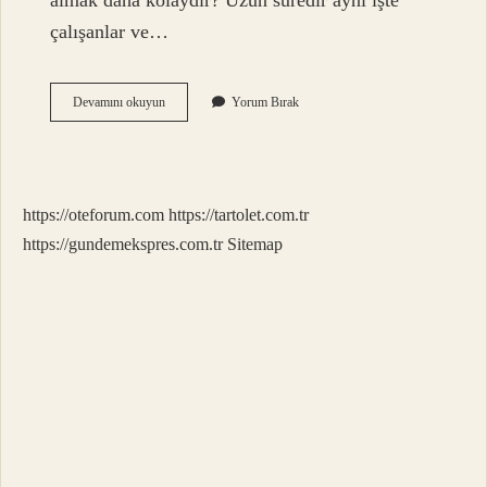
almak daha kolaydır? Uzun süredir aynı işte
çalışanlar ve…
Vize
Devamını okuyun
Yorum Bırak
Işlemi
Nasıl
Hızlandırılır
https://oteforum.com
https://tartolet.com.tr
https://gundemekspres.com.tr
Sitemap