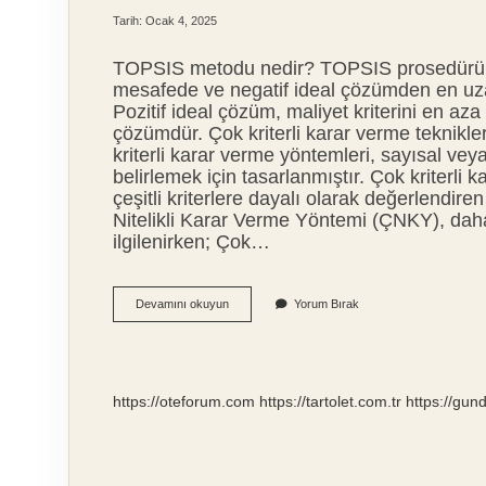
Tarih: Ocak 4, 2025
TOPSIS metodu nedir? TOPSIS prosedürünü
mesafede ve negatif ideal çözümden en uza
Pozitif ideal çözüm, maliyet kriterini en aza
çözümdür. Çok kriterli karar verme teknikle
kriterli karar verme yöntemleri, sayısal veya 
belirlemek için tasarlanmıştır. Çok kriterli k
çeşitli kriterlere dayalı olarak değerlendi
Nitelikli Karar Verme Yöntemi (ÇNKY), daha 
ilgilenirken; Çok…
Negatif
Devamını okuyun
Yorum Bırak
Ideal
Çözüm
Nedir
https://oteforum.com
https://tartolet.com.tr
https://gu