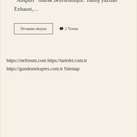
“Auspuff” olarak belirlenmiştir. Yanlış yazılan
Exhaust,…
Egzoz
Devamını okuyun
2 Yorum
Nasıl
Yazılır
https://oteforum.com
https://tartolet.com.tr
https://gundemekspres.com.tr
Sitemap