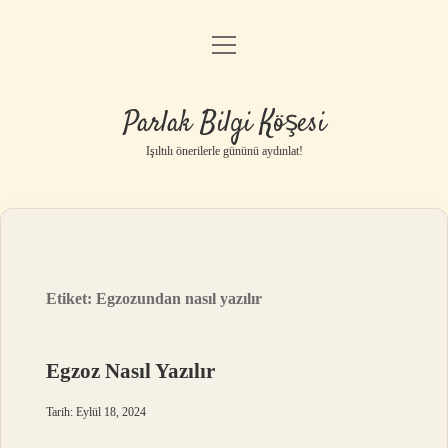
menüyü
Anasayfa
aç
Gizlilik Politikası
Parlak Bilgi Köşesi
Yasal Uyarı
Işıltılı önerilerle gününü aydınlat!
Hakkımızda
Etiket:
Egzozundan nasıl yazılır
Egzoz Nasıl Yazılır
Tarih: Eylül 18, 2024