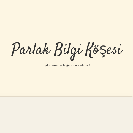
Parlak Bilgi Köşesi
Işıltılı önerilerle gününü aydınlat!