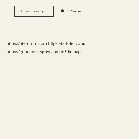
Yalova
Devamını okuyun
12 Yorum
Düzce
Arası
Kaç
Saat
https://oteforum.com
https://tartolet.com.tr
https://gundemekspres.com.tr
Sitemap