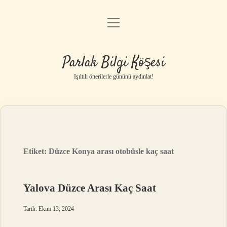
menüyü
Anasayfa
aç
Gizlilik Politikası
Parlak Bilgi Köşesi
Yasal Uyarı
Işıltılı önerilerle gününü aydınlat!
Hakkımızda
Etiket:
Düzce Konya arası otobüsle kaç saat
Yalova Düzce Arası Kaç Saat
Tarih: Ekim 13, 2024