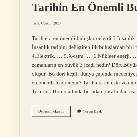
Tarihin En Önemli B
Tarih: Ocak 5, 2025
Tarihteki en önemli buluşlar nelerdir? İnsanlık
İnsanlık tarihini değiştiren ilk buluşlardan bi
4.Elektrik. … 5.X-ışını. … 6.Nükleer enerji.
zamanların en büyük 3 icadı nedir? Dört Büyük 
oluşur. Bu dört keşif, dünya çapında medeniyeti
en önemli icadi nedir? Tarihteki en eski ve en ön
Tekerlek Homo adında bir adam tarafından icat 
Tarihin
Devamını okuyun
Yorum Bırak
En
Önemli
Buluşu
Nedir