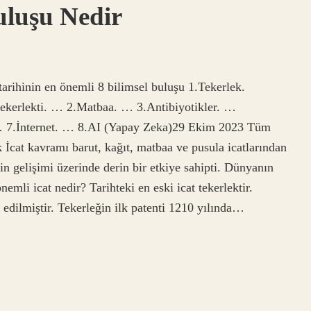
uluşu Nedir
 tarihinin en önemli 8 bilimsel buluşu 1.Tekerlek.
ri tekerlekti. … 2.Matbaa. … 3.Antibiyotikler. …
 … 7.İnternet. … 8.AI (Yapay Zeka)29 Ekim 2023 Tüm
İcat kavramı barut, kağıt, matbaa ve pusula icatlarından
n gelişimi üzerinde derin bir etkiye sahipti. Dünyanın
emli icat nedir? Tarihteki en eski icat tekerlektir.
edilmiştir. Tekerleğin ilk patenti 1210 yılında…