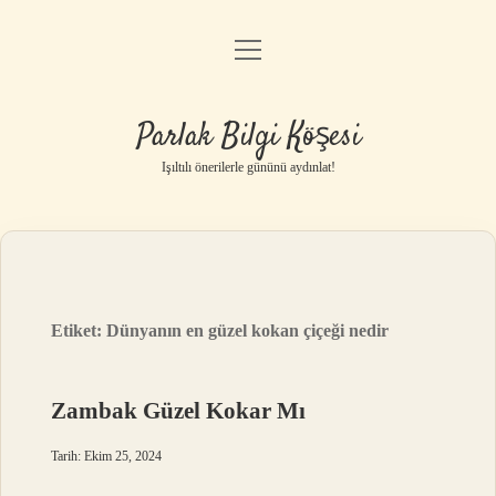
menüyü
Anasayfa
aç
Gizlilik Politikası
Parlak Bilgi Köşesi
Yasal Uyarı
Işıltılı önerilerle gününü aydınlat!
Hakkımızda
Etiket:
Dünyanın en güzel kokan çiçeği nedir
Zambak Güzel Kokar Mı
Tarih: Ekim 25, 2024