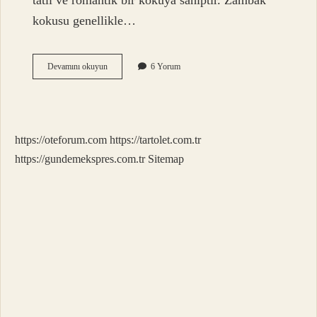
tatlı ve romantik bir kokuya sahiptir. Zambak
kokusu genellikle…
Zambak
Devamını okuyun
6 Yorum
Güzel
Kokar
Mı
https://oteforum.com
https://tartolet.com.tr
https://gundemekspres.com.tr
Sitemap