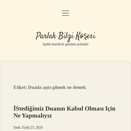
menüyü
Anasayfa
aç
Gizlilik Politikası
Parlak Bilgi Köşesi
Yasal Uyarı
Işıltılı önerilerle gününü aydınlat!
Hakkımızda
Etiket:
Duada aşırı gitmek ne demek
İStediğimiz Duanın Kabul Olması Için
Ne Yapmalıyız
Tarih: Eylül 23, 2024