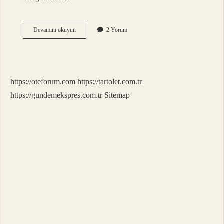
İStediğimiz
Devamını okuyun
2 Yorum
Duanın
Kabul
Olması
Için
Ne
https://oteforum.com
https://tartolet.com.tr
Yapmalıyız
https://gundemekspres.com.tr
Sitemap