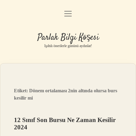
menüyü
Anasayfa
aç
Gizlilik Politikası
Parlak Bilgi Köşesi
Yasal Uyarı
Işıltılı önerilerle gününü aydınlat!
Hakkımızda
Etiket:
Dönem ortalaması 2nin altında olursa burs
kesilir mi
12 Sınıf Son Bursu Ne Zaman Kesilir
2024