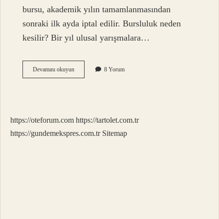
bursu, akademik yılın tamamlanmasından
sonraki ilk ayda iptal edilir. Bursluluk neden
kesilir? Bir yıl ulusal yarışmalara…
12
Devamını okuyun
8 Yorum
Sınıf
Son
Bursu
Ne
Zaman
https://oteforum.com
https://tartolet.com.tr
Kesilir
2024
https://gundemekspres.com.tr
Sitemap