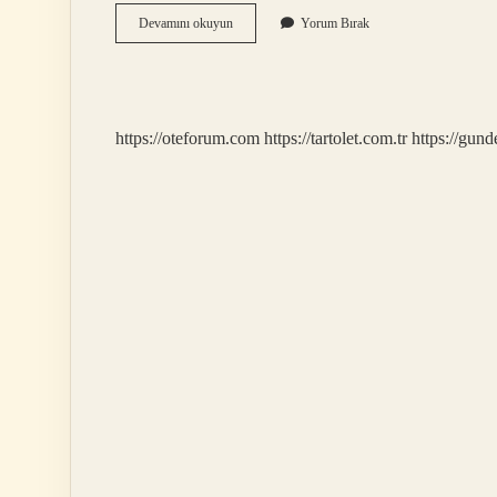
Osmanlı
Devamını okuyun
Yorum Bırak
Devletinde
Adalet
Ve
Eğitim
Işlerine
https://oteforum.com
https://tartolet.com.tr
https://gun
Kim
Bakar