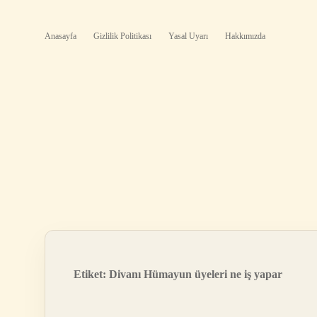
Anasayfa
Gizlilik Politikası
Yasal Uyarı
Hakkımızda
Etiket:
Divanı Hümayun üyeleri ne iş yapar