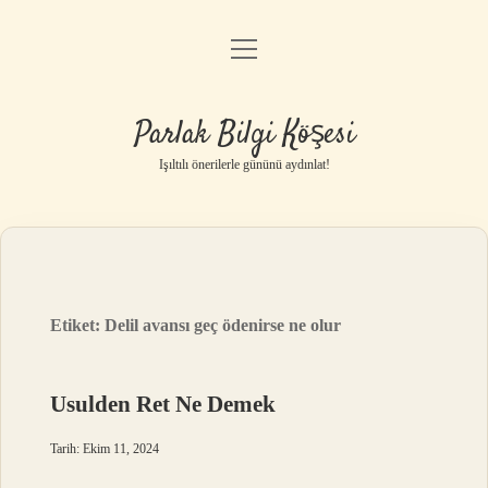
menüyü
Anasayfa
aç
Gizlilik Politikası
Parlak Bilgi Köşesi
Yasal Uyarı
Işıltılı önerilerle gününü aydınlat!
Hakkımızda
Etiket:
Delil avansı geç ödenirse ne olur
Usulden Ret Ne Demek
Tarih: Ekim 11, 2024