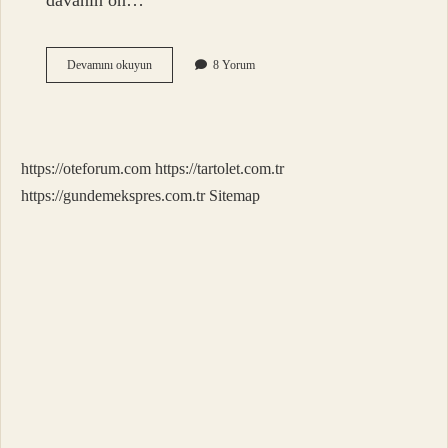
davanın ön…
Usulden
Devamını okuyun
8 Yorum
Ret
Ne
Demek
https://oteforum.com
https://tartolet.com.tr
https://gundemekspres.com.tr
Sitemap