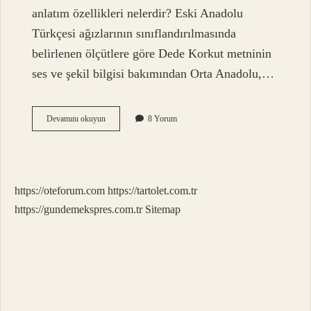
anlatım özellikleri nelerdir? Eski Anadolu
Türkçesi ağızlarının sınıflandırılmasında
belirlenen ölçütlere göre Dede Korkut metninin
ses ve şekil bilgisi bakımından Orta Anadolu,…
Dede
Devamını okuyun
8 Yorum
Korkut
Hikayeleri
Özellikleri
Nelerdir
https://oteforum.com
https://tartolet.com.tr
https://gundemekspres.com.tr
Sitemap