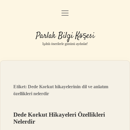
menüyü
Anasayfa
aç
Gizlilik Politikası
Parlak Bilgi Köşesi
Yasal Uyarı
Işıltılı önerilerle gününü aydınlat!
Hakkımızda
Etiket:
Dede Korkut hikayelerinin dil ve anlatım
özellikleri nelerdir
Dede Korkut Hikayeleri Özellikleri
Nelerdir