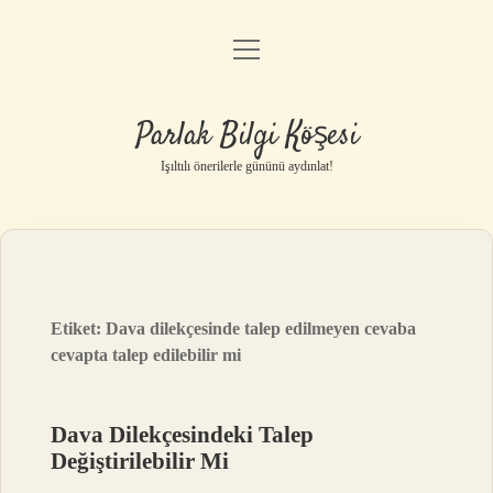
menüyü
Anasayfa
aç
Gizlilik Politikası
Parlak Bilgi Köşesi
Yasal Uyarı
Işıltılı önerilerle gününü aydınlat!
Hakkımızda
Etiket:
Dava dilekçesinde talep edilmeyen cevaba
cevapta talep edilebilir mi
Dava Dilekçesindeki Talep
Değiştirilebilir Mi