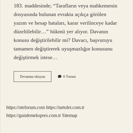
183. maddesinde; “Tarafların veya mahkemenin
dosyasında bulunan evrakta açıkça görülen
yazım ve hesap hataları, karar verilinceye kadar
düzeltilebilir…” hükmü yer alıyor. Davanın
konusu değiştirilebilir mi? Davacı, başvuruyu
tamamen değiştirerek uyuşmazlığın konusunu
değiştirmek istese…
Dava
Devamını okuyun
6 Yorum
Dilekçesindeki
Talep
Değiştirilebilir
Mi
https://oteforum.com
https://tartolet.com.tr
https://gundemekspres.com.tr
Sitemap