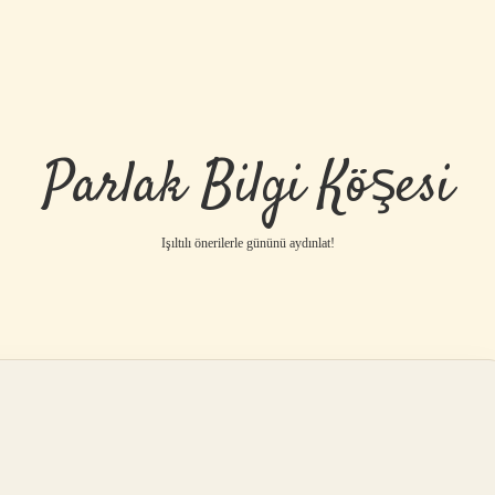
Parlak Bilgi Köşesi
Işıltılı önerilerle gününü aydınlat!