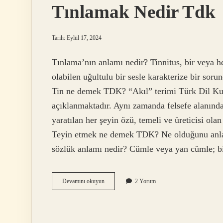
Tınlamak Nedir Tdk
Tarih: Eylül 17, 2024
Tınlama’nın anlamı nedir? Tinnitus, bir veya he
olabilen uğultulu bir sesle karakterize bir soru
Tin ne demek TDK? “Akıl” terimi Türk Dil Kuru
açıklanmaktadır. Aynı zamanda felsefe alanında 
yaratılan her şeyin özü, temeli ve üreticisi ola
Teyin etmek ne demek TDK? Ne olduğunu anla
sözlük anlamı nedir? Cümle veya yan cümle; bi
Tınlamak
Devamını okuyun
2 Yorum
Nedir
Tdk