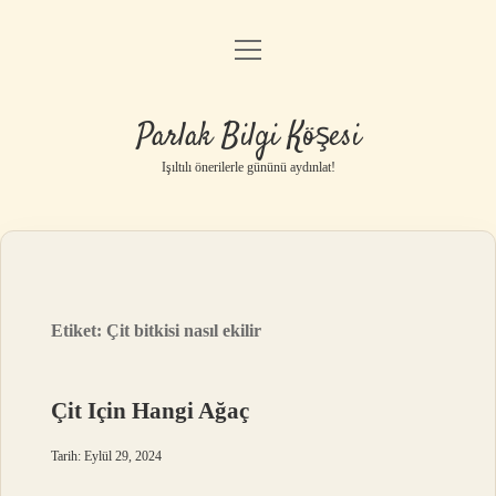
menüyü
Anasayfa
aç
Gizlilik Politikası
Parlak Bilgi Köşesi
Yasal Uyarı
Işıltılı önerilerle gününü aydınlat!
Hakkımızda
Etiket:
Çit bitkisi nasıl ekilir
Çit Için Hangi Ağaç
Tarih: Eylül 29, 2024