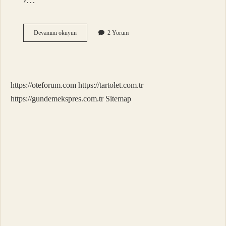
›…
Çit
Devamını okuyun
2 Yorum
Için
Hangi
Ağaç
https://oteforum.com
https://tartolet.com.tr
https://gundemekspres.com.tr
Sitemap