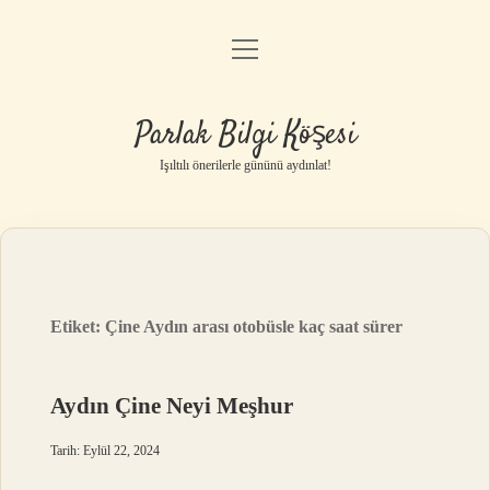
menüyü
Anasayfa
aç
Gizlilik Politikası
Parlak Bilgi Köşesi
Yasal Uyarı
Işıltılı önerilerle gününü aydınlat!
Hakkımızda
Etiket:
Çine Aydın arası otobüsle kaç saat sürer
Aydın Çine Neyi Meşhur
Tarih: Eylül 22, 2024