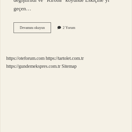
değiştirildi ve “Kıroba” köyünde Eskiçine’yi
geçen…
Aydın
Devamını okuyun
2 Yorum
Çine
Neyi
Meşhur
https://oteforum.com
https://tartolet.com.tr
https://gundemekspres.com.tr
Sitemap