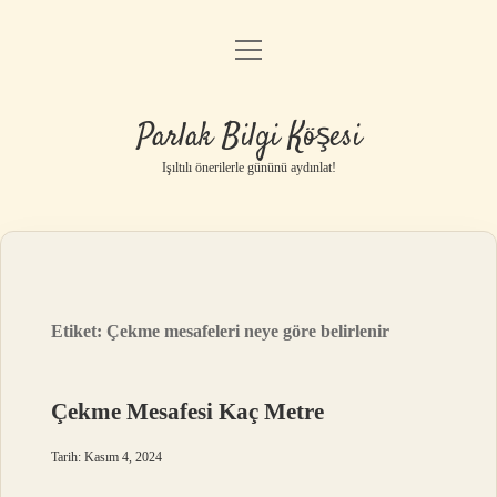
menüyü
Anasayfa
aç
Gizlilik Politikası
Parlak Bilgi Köşesi
Yasal Uyarı
Işıltılı önerilerle gününü aydınlat!
Hakkımızda
Etiket:
Çekme mesafeleri neye göre belirlenir
Çekme Mesafesi Kaç Metre
Tarih: Kasım 4, 2024