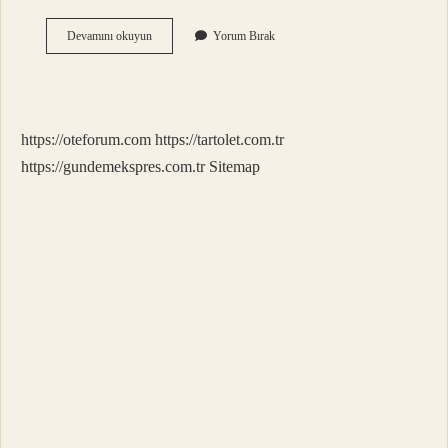
Çekme
Devamını okuyun
Yorum Bırak
Mesafesi
Kaç
Metre
https://oteforum.com
https://tartolet.com.tr
https://gundemekspres.com.tr
Sitemap