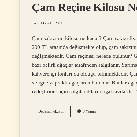
Çam Reçine Kilosu N
Tarih: Ekim 13, 2024
Çam sakızının kilosu ne kadar? Çam sakızı fiy
200 TL arasında değişmekte olup, çam sakızının
değişmektedir. Çam reçinesi nerede bulunur? G
bazı belirli ağaçlar tarafından salgılanır. Sarı
kahverengi tonları da olduğu bilinmektedir. Ç
ve iğne yapraklı ağaçlarda bulunur. Bunlar ağaç
iyileştirmek için salgıladıkları doğal sıvılardı
Çam
Devamını okuyun
8 Yorum
Reçine
Kilosu
Ne
Kadar