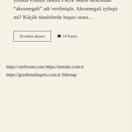
yılında Fransız hekim Pierre Marie tarafından
“akromegali” adı verilmiştir. Akromegali iyileşir
mi? Küçük tümörlerde başarı oranı…
Akromegali
Devamını okuyun
14 Yorum
Hastalığı
Genetik
Midir
https://oteforum.com
https://tartolet.com.tr
https://gundemekspres.com.tr
Sitemap