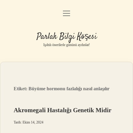
menüyü
Anasayfa
aç
Gizlilik Politikası
Parlak Bilgi Köşesi
Yasal Uyarı
Işıltılı önerilerle gününü aydınlat!
Hakkımızda
Etiket:
Büyüme hormonu fazlalığı nasıl anlaşılır
Akromegali Hastalığı Genetik Midir
Tarih: Ekim 14, 2024