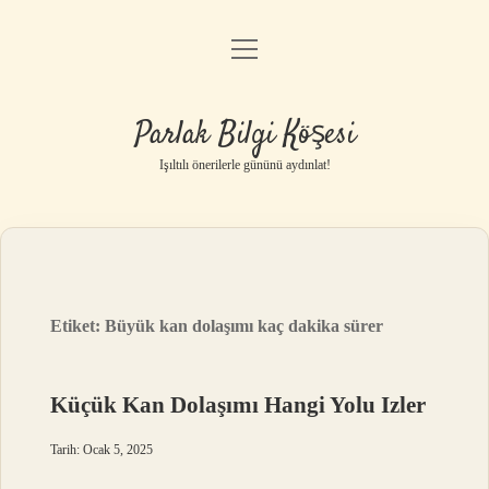
menüyü
Anasayfa
aç
Gizlilik Politikası
Parlak Bilgi Köşesi
Yasal Uyarı
Işıltılı önerilerle gününü aydınlat!
Hakkımızda
Etiket:
Büyük kan dolaşımı kaç dakika sürer
Küçük Kan Dolaşımı Hangi Yolu Izler
Tarih: Ocak 5, 2025