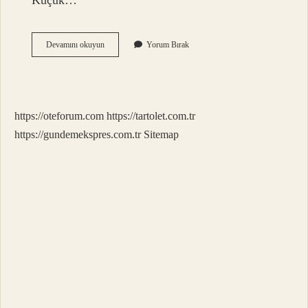
Küçük…
Küçük
Devamını okuyun
Yorum Bırak
Kan
Dolaşımı
Hangi
Yolu
Izler
https://oteforum.com
https://tartolet.com.tr
https://gundemekspres.com.tr
Sitemap