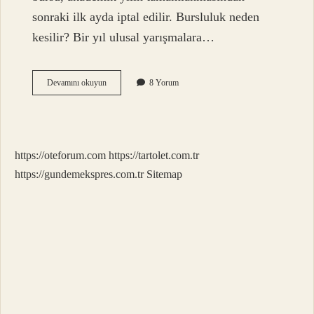
sonraki ilk ayda iptal edilir. Bursluluk neden
kesilir? Bir yıl ulusal yarışmalara…
12
Devamını okuyun
8 Yorum
Sınıf
Son
Bursu
Ne
Zaman
https://oteforum.com
https://tartolet.com.tr
Kesilir
2024
https://gundemekspres.com.tr
Sitemap