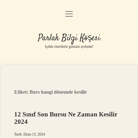
menüyü
Anasayfa
aç
Gizlilik Politikası
Parlak Bilgi Köşesi
Yasal Uyarı
Işıltılı önerilerle gününü aydınlat!
Hakkımızda
Etiket:
Burs hangi dönemde kesilir
12 Sınıf Son Bursu Ne Zaman Kesilir
2024
Tarih: Ekim 13, 2024