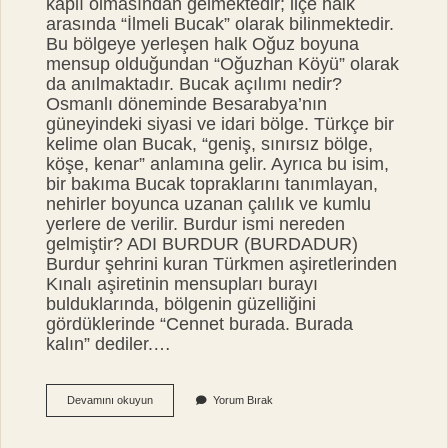
kaplı olmasından gelmektedir; ilçe halk
arasında “İlmeli Bucak” olarak bilinmektedir.
Bu bölgeye yerleşen halk Oğuz boyuna
mensup olduğundan “Oğuzhan Köyü” olarak
da anılmaktadır. Bucak açılımı nedir?
Osmanlı döneminde Besarabya’nın
güneyindeki siyasi ve idari bölge. Türkçe bir
kelime olan Bucak, “geniş, sınırsız bölge,
köşe, kenar” anlamına gelir. Ayrıca bu isim,
bir bakıma Bucak topraklarını tanımlayan,
nehirler boyunca uzanan çalılık ve kumlu
yerlere de verilir. Burdur ismi nereden
gelmiştir? ADI BURDUR (BURDADUR)
Burdur şehrini kuran Türkmen aşiretlerinden
Kınalı aşiretinin mensupları burayı
bulduklarında, bölgenin güzelliğini
gördüklerinde “Cennet burada. Burada
kalın” dediler.…
Burdur
Devamını okuyun
Yorum Bırak
Bucak
Ismi
Nereden