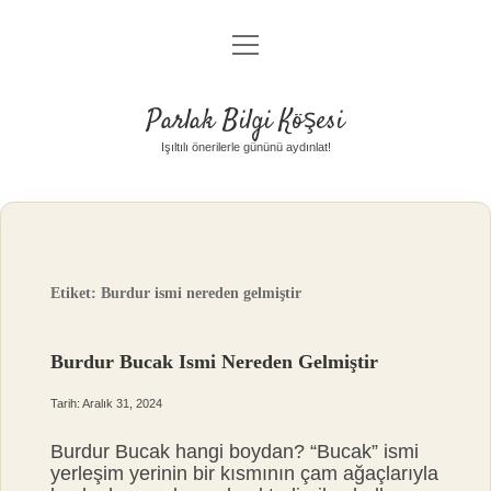
menüyü
Anasayfa
aç
Gizlilik Politikası
Parlak Bilgi Köşesi
Yasal Uyarı
Işıltılı önerilerle gününü aydınlat!
Hakkımızda
Etiket:
Burdur ismi nereden gelmiştir
Burdur Bucak Ismi Nereden Gelmiştir
Tarih: Aralık 31, 2024
Burdur Bucak hangi boydan? “Bucak” ismi
yerleşim yerinin bir kısmının çam ağaçlarıyla