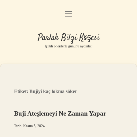
menüyü
Anasayfa
aç
Gizlilik Politikası
Parlak Bilgi Köşesi
Yasal Uyarı
Işıltılı önerilerle gününü aydınlat!
Hakkımızda
Etiket:
Bujiyi kaç lokma söker
Buji Ateşlemeyi Ne Zaman Yapar
Tarih: Kasım 5, 2024