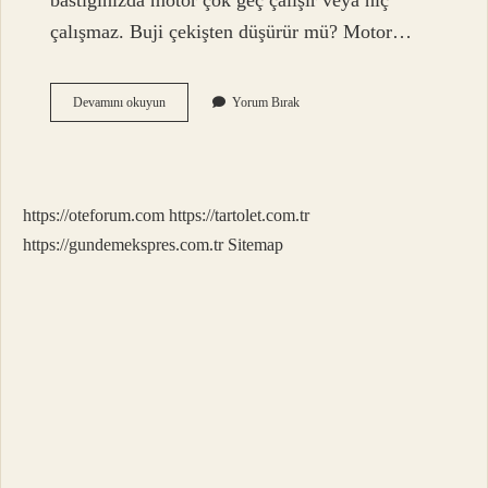
bastığınızda motor çok geç çalışır veya hiç
çalışmaz. Buji çekişten düşürür mü? Motor…
Buji
Devamını okuyun
Yorum Bırak
Ateşlemeyi
Ne
Zaman
Yapar
https://oteforum.com
https://tartolet.com.tr
https://gundemekspres.com.tr
Sitemap