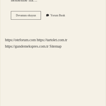
nesnesine ifa…
Alacaklı
Devamını okuyun
Yorum Bırak
Ve
Borçlu
Ne
Demek
https://oteforum.com
https://tartolet.com.tr
https://gundemekspres.com.tr
Sitemap