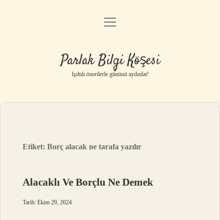
menüyü
Anasayfa
aç
Gizlilik Politikası
Parlak Bilgi Köşesi
Yasal Uyarı
Işıltılı önerilerle gününü aydınlat!
Hakkımızda
Etiket:
Borç alacak ne tarafa yazılır
Alacaklı Ve Borçlu Ne Demek
Tarih: Ekim 29, 2024