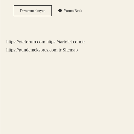
Ankara
Devamını okuyun
Yorum Bırak
Bisiklet
Yolu
Kaç
Km
https://oteforum.com
https://tartolet.com.tr
https://gundemekspres.com.tr
Sitemap