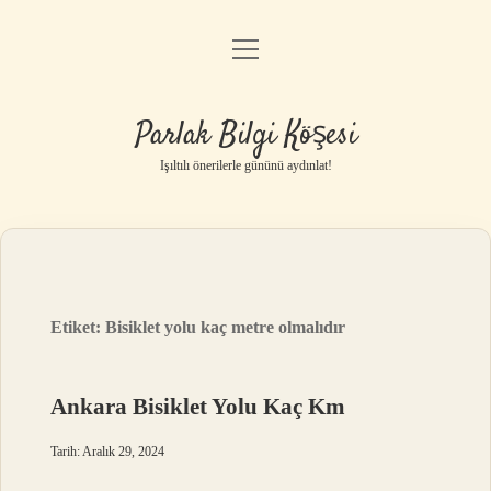
menüyü
Anasayfa
aç
Gizlilik Politikası
Parlak Bilgi Köşesi
Yasal Uyarı
Işıltılı önerilerle gününü aydınlat!
Hakkımızda
Etiket:
Bisiklet yolu kaç metre olmalıdır
Ankara Bisiklet Yolu Kaç Km
Tarih: Aralık 29, 2024