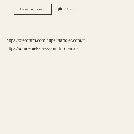
Bir
Devamını okuyun
2 Yorum
Şeyin
Çabuk
Satılması
Için
Hangi
https://oteforum.com
https://tartolet.com.tr
Dua
Okunur
https://gundemekspres.com.tr
Sitemap