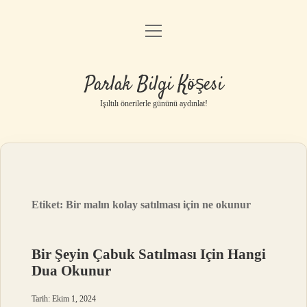
menüyü
Anasayfa
aç
Gizlilik Politikası
Parlak Bilgi Köşesi
Yasal Uyarı
Işıltılı önerilerle gününü aydınlat!
Hakkımızda
Etiket:
Bir malın kolay satılması için ne okunur
Bir Şeyin Çabuk Satılması Için Hangi
Dua Okunur
Tarih: Ekim 1, 2024