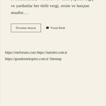
ve yardımlar her türlü vergi, resim ve harçtan
muaftır.…
Hangi
Devamını okuyun
Yorum Bırak
Vakıflara
Yapılan
Bağışlar
Gider
Yazılır
https://oteforum.com
https://tartolet.com.tr
https://gundemekspres.com.tr
Sitemap