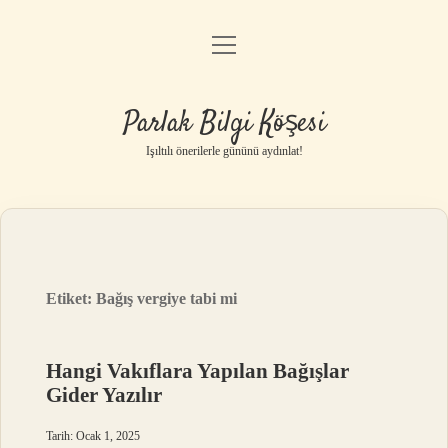
menüyü
Anasayfa
aç
Gizlilik Politikası
Parlak Bilgi Köşesi
Yasal Uyarı
Işıltılı önerilerle gününü aydınlat!
Hakkımızda
Etiket:
Bağış vergiye tabi mi
Hangi Vakıflara Yapılan Bağışlar
Gider Yazılır
Tarih: Ocak 1, 2025