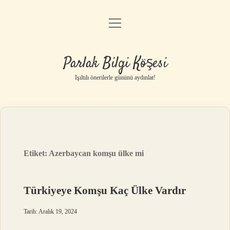
menüyü
Anasayfa
aç
Gizlilik Politikası
Parlak Bilgi Köşesi
Yasal Uyarı
Işıltılı önerilerle gününü aydınlat!
Hakkımızda
Etiket:
Azerbaycan komşu ülke mi
Türkiyeye Komşu Kaç Ülke Vardır
Tarih: Aralık 19, 2024