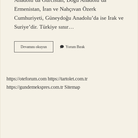
Anadolu’da Gürcistan, Doğu Anadolu’da
Ermenistan, İran ve Nahçıvan Özerk
Cumhuriyeti, Güneydoğu Anadolu’da ise Irak ve
Suriye’dir. Türkiye sınır…
Türkiyeye
Devamını okuyun
Yorum Bırak
Komşu
Kaç
Ülke
Vardır
https://oteforum.com
https://tartolet.com.tr
https://gundemekspres.com.tr
Sitemap