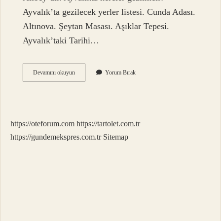
Ayvalık’ta gezilecek yerler listesi. Cunda Adası.
Altınova. Şeytan Masası. Aşıklar Tepesi.
Ayvalık’taki Tarihi…
Balıkesir
Devamını okuyun
Yorum Bırak
Ayvalıkta
Bulunan
Turistik
Adamız
Hangisi
https://oteforum.com
https://tartolet.com.tr
https://gundemekspres.com.tr
Sitemap