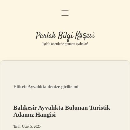
menüyü
Anasayfa
aç
Gizlilik Politikası
Parlak Bilgi Köşesi
Yasal Uyarı
Işıltılı önerilerle gününü aydınlat!
Hakkımızda
Etiket:
Ayvalıkta denize girilir mi
Balıkesir Ayvalıkta Bulunan Turistik
Adamız Hangisi
Tarih: Ocak 5, 2025