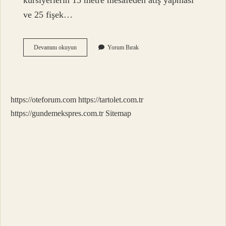
kursiyerlerin 15 metre mesafeden atış yapması
ve 25 fişek…
Poligon
Devamını okuyun
Yorum Bırak
Atışları
Kaç
Metre
https://oteforum.com
https://tartolet.com.tr
https://gundemekspres.com.tr
Sitemap