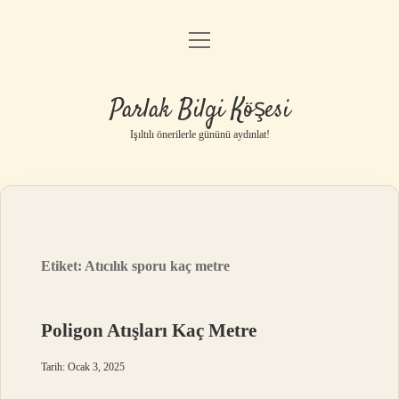
menüyü
Anasayfa
aç
Gizlilik Politikası
Parlak Bilgi Köşesi
Yasal Uyarı
Işıltılı önerilerle gününü aydınlat!
Hakkımızda
Etiket:
Atıcılık sporu kaç metre
Poligon Atışları Kaç Metre
Tarih: Ocak 3, 2025