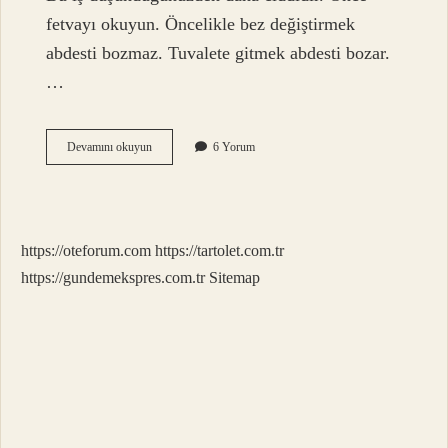
fetvayı okuyun. Öncelikle bez değiştirmek
abdesti bozmaz. Tuvalete gitmek abdesti bozar.
…
Çok
Devamını okuyun
6 Yorum
Hafif
Gaz
Çıkarmak
Abdesti
Bozar
https://oteforum.com
https://tartolet.com.tr
Mı
https://gundemekspres.com.tr
Sitemap