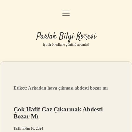
menüyü
Anasayfa
aç
Gizlilik Politikası
Parlak Bilgi Köşesi
Yasal Uyarı
Işıltılı önerilerle gününü aydınlat!
Hakkımızda
Etiket:
Arkadan hava çıkması abdesti bozar mı
Çok Hafif Gaz Çıkarmak Abdesti
Bozar Mı
Tarih: Ekim 10, 2024