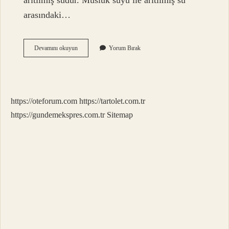
arıtılmış sudur. Musluk suyu ile arıtılmış su
arasındaki…
Arıtma
Devamını okuyun
Yorum Bırak
Suyu
Temiz
Midir
https://oteforum.com
https://tartolet.com.tr
https://gundemekspres.com.tr
Sitemap