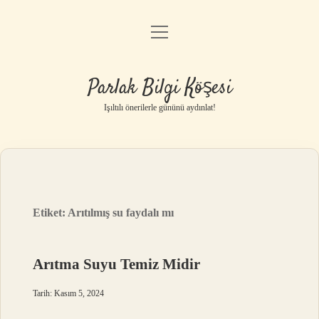
menüyü
Anasayfa
aç
Gizlilik Politikası
Parlak Bilgi Köşesi
Yasal Uyarı
Işıltılı önerilerle gününü aydınlat!
Hakkımızda
Etiket:
Arıtılmış su faydalı mı
Arıtma Suyu Temiz Midir
Tarih: Kasım 5, 2024