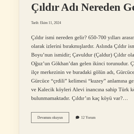
Çıldır Adı Nereden Ge
Tarih: Ekim 11, 2024
Çıldır ismi nereden gelir? 650-700 yılları aras
olarak izlerini bırakmışlardır. Aslında Çıldır 
Boyu’nun ismidir; Çavuldur (Çaldur) Çıldır ola
Oğuz’un Gökhan’dan gelen ikinci torunudur. Çıl
ilçe merkezinin ve buradaki gölün adı, Gürcüc
Gürcüce “çrdili” kelimesi “kuzey” anlamına ge
ve Kalecik köyleri Alevi inancına sahip Türk k
bulunmamaktadır. Çıldır’ın kaç köyü var?…
Çıldır
Devamını okuyun
12 Yorum
Adı
Nereden
Gelmiştir