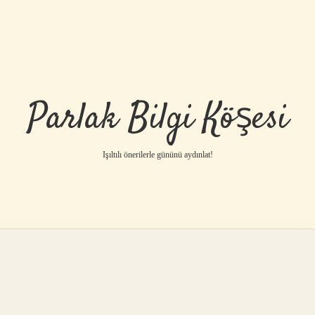
Parlak Bilgi Köşesi
Işıltılı önerilerle gününü aydınlat!