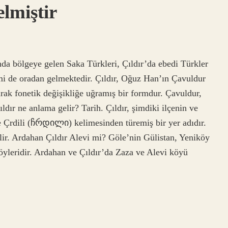
lmiştir
ında bölgeye gelen Saka Türkleri, Çıldır’da ebedi Türkler
ismi de oradan gelmektedir. Çıldır, Oğuz Han’ın Çavuldur
rak fonetik değişikliğe uğramış bir formdur. Çavuldur,
dır ne anlama gelir? Tarih. Çıldır, şimdiki ilçenin ve
e Çrdili (ჩრდილი) kelimesinden türemiş bir yer adıdır.
lir. Ardahan Çıldır Alevi mi? Göle’nin Gülistan, Yeniköy
öyleridir. Ardahan ve Çıldır’da Zaza ve Alevi köyü