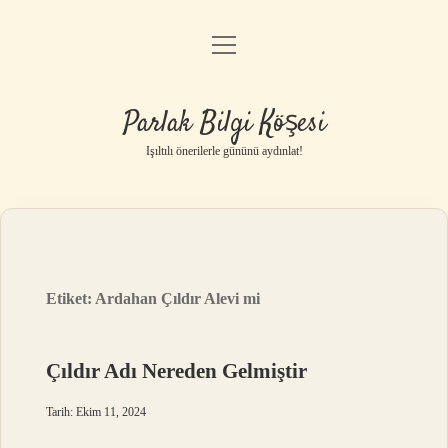
menüyü
Anasayfa
aç
Gizlilik Politikası
Parlak Bilgi Köşesi
Yasal Uyarı
Işıltılı önerilerle gününü aydınlat!
Hakkımızda
Etiket:
Ardahan Çıldır Alevi mi
Çıldır Adı Nereden Gelmiştir
Tarih: Ekim 11, 2024