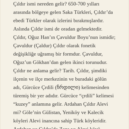
Çıldır ismi nereden gelir? 650-700 yılları
arasında bölgeye gelen Saka Türkleri, Çıldır’da
ebedi Türkler olarak izlerini bırakmışlardır.
Aslında Çıldır ismi de oradan gelmektedir.
Çıldır, Oğuz Han’ın Çavuldur Boyu’nun ismidir;
Çavuldur (Çaldur) Çıldır olarak fonetik
değişikliğe uğramış bir formdur. Çavuldur,
Oğuz’un Gökhan’dan gelen ikinci torunudur.
Çıldır ne anlama gelir? Tarih. Çıldır, şimdiki
ilçenin ve ilçe merkezinin ve buradaki gölün
adı, Gürcüce Çrdili (ჩრდილი) kelimesinden
türemiş bir yer adıdır. Gürcüce “çrdili” kelimesi
“kuzey” anlamına gelir. Ardahan Çıldır Alevi
mi? Göle’nin Gülistan, Yeniköy ve Kalecik
köyleri Alevi inancına sahip Türk köyleridir.