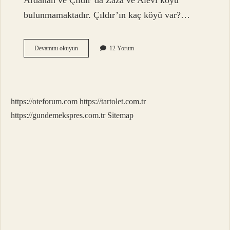
Ardahan ve Çıldır’da Zaza ve Alevi köyü
bulunmamaktadır. Çıldır’ın kaç köyü var?…
Çıldır
Devamını okuyun
12 Yorum
Adı
Nereden
Gelmiştir
https://oteforum.com
https://tartolet.com.tr
https://gundemekspres.com.tr
Sitemap