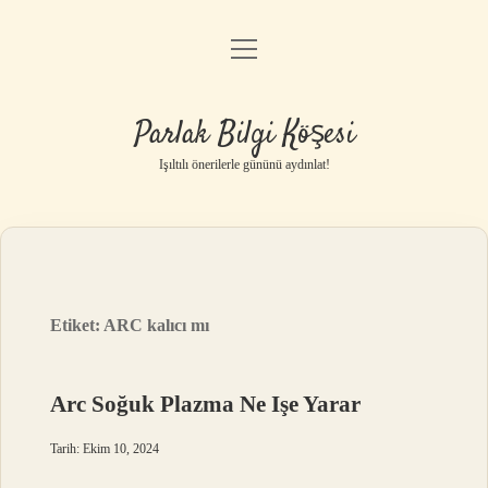
menüyü
Anasayfa
aç
Gizlilik Politikası
Parlak Bilgi Köşesi
Yasal Uyarı
Işıltılı önerilerle gününü aydınlat!
Hakkımızda
Etiket:
ARC kalıcı mı
Arc Soğuk Plazma Ne Işe Yarar
Tarih: Ekim 10, 2024