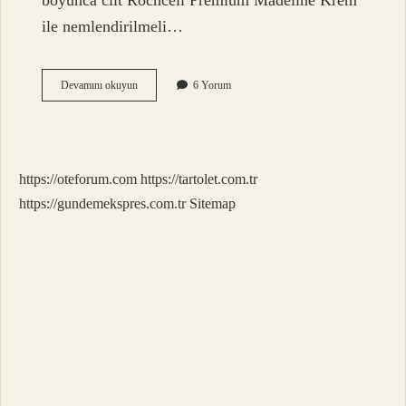
boyunca cilt Rochcell Premium Madeline Krem
ile nemlendirilmeli…
Arc
Devamını okuyun
6 Yorum
Soğuk
Plazma
Ne
Işe
Yarar
https://oteforum.com
https://tartolet.com.tr
https://gundemekspres.com.tr
Sitemap