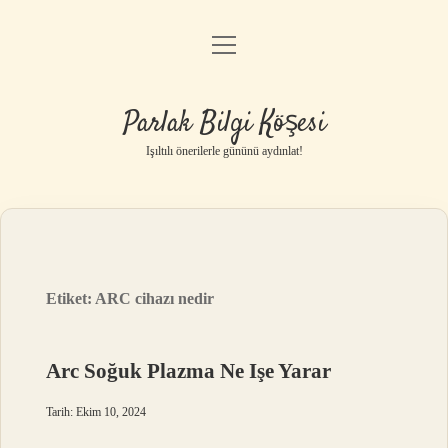
menüyü
Anasayfa
aç
Gizlilik Politikası
Parlak Bilgi Köşesi
Yasal Uyarı
Işıltılı önerilerle gününü aydınlat!
Hakkımızda
Etiket:
ARC cihazı nedir
Arc Soğuk Plazma Ne Işe Yarar
Tarih: Ekim 10, 2024