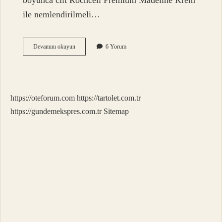
boyunca cilt Rochcell Premium Madeline Krem
ile nemlendirilmeli…
Arc
Devamını okuyun
6 Yorum
Soğuk
Plazma
Ne
Işe
Yarar
https://oteforum.com
https://tartolet.com.tr
https://gundemekspres.com.tr
Sitemap