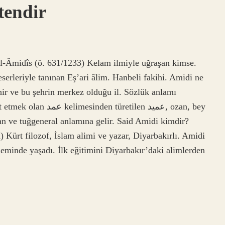
tendir
l-Âmidîs (ö. 631/1233) Kelam ilmiyle uğraşan kimse.
 eserleriyle tanınan Eş’ari âlim. Hanbeli fakihi. Amidi ne
r ve bu şehrin merkez olduğu il. Sözlük anlamı
etilen عميد, ozan, bey
an ve tuğgeneral anlamına gelir. Said Amidi kimdir?
Kürt filozof, İslam alimi ve yazar, Diyarbakırlı. Amidi
minde yaşadı. İlk eğitimini Diyarbakır’daki alimlerden