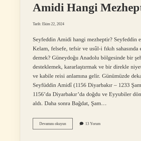
Amidi Hangi Mezhep
Tarih: Ekim 22, 2024
Seyfeddin Amidi hangi mezheptir? Seyfeddin e
Kelam, felsefe, tefsir ve usûl-i fıkıh sahasında
demek? Güneydoğu Anadolu bölgesinde bir şehi
desteklemek, kararlaştırmak ve bir direkle niyet etmek olan عمد kelimesinden tür
ve kabile reisi anlamına gelir. Günümüzde dek
Seyfüddin Amidî (1156 Diyarbakır – 1233 Şam) 
1156’da Diyarbakır’da doğdu ve Eyyubiler döne
aldı. Daha sonra Bağdat, Şam…
Amidi
Devamını okuyun
13 Yorum
Hangi
Mezheptendir