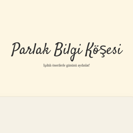
Parlak Bilgi Köşesi
Işıltılı önerilerle gününü aydınlat!