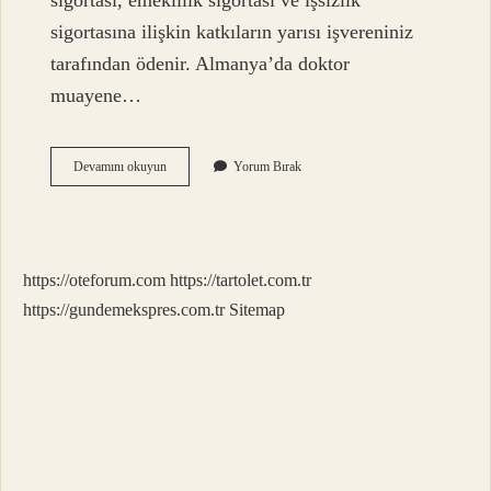
sigortası, emeklilik sigortası ve işsizlik
sigortasına ilişkin katkıların yarısı işvereniniz
tarafından ödenir. Almanya’da doktor
muayene…
Almanya
Devamını okuyun
Yorum Bırak
Sağlık
Ücretli
Mi
https://oteforum.com
https://tartolet.com.tr
https://gundemekspres.com.tr
Sitemap