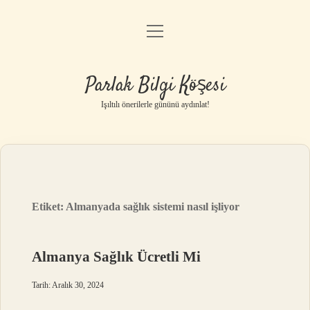
menüyü
Anasayfa
aç
Gizlilik Politikası
Parlak Bilgi Köşesi
Yasal Uyarı
Işıltılı önerilerle gününü aydınlat!
Hakkımızda
Etiket:
Almanyada sağlık sistemi nasıl işliyor
Almanya Sağlık Ücretli Mi
Tarih: Aralık 30, 2024