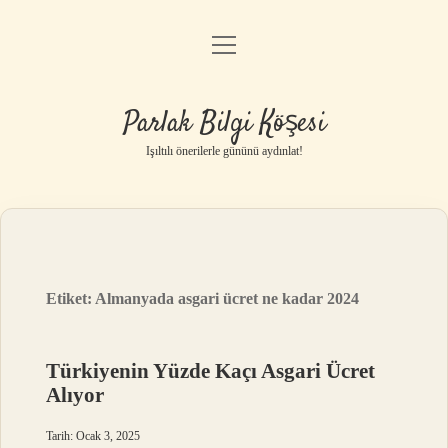
menüyü
Anasayfa
aç
Gizlilik Politikası
Parlak Bilgi Köşesi
Yasal Uyarı
Işıltılı önerilerle gününü aydınlat!
Hakkımızda
Etiket:
Almanyada asgari ücret ne kadar 2024
Türkiyenin Yüzde Kaçı Asgari Ücret
Alıyor
Tarih: Ocak 3, 2025