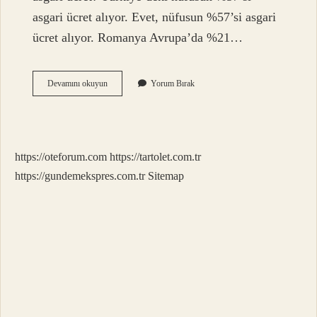
asgari ücret alıyor. Evet, nüfusun %57’si asgari
ücret alıyor. Romanya Avrupa’da %21…
Türkiyenin
Devamını okuyun
Yorum Bırak
Yüzde
Kaçı
Asgari
Ücret
Alıyor
https://oteforum.com
https://tartolet.com.tr
https://gundemekspres.com.tr
Sitemap