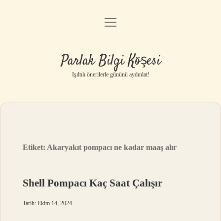
menüyü
Anasayfa
aç
Gizlilik Politikası
Parlak Bilgi Köşesi
Yasal Uyarı
Işıltılı önerilerle gününü aydınlat!
Hakkımızda
Etiket:
Akaryakıt pompacı ne kadar maaş alır
Shell Pompacı Kaç Saat Çalışır
Tarih: Ekim 14, 2024