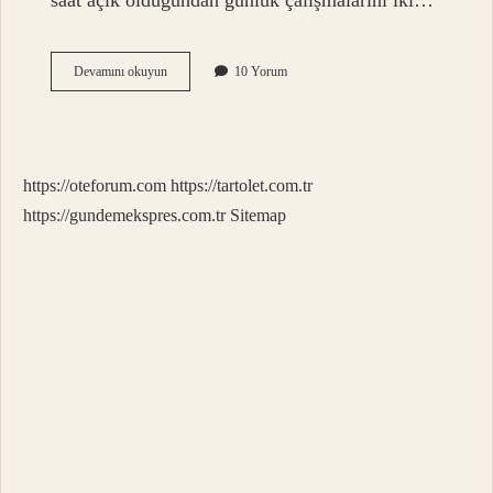
saat açık olduğundan günlük çalışmalarını iki…
Shell
Devamını okuyun
10 Yorum
Pompacı
Kaç
Saat
Çalışır
https://oteforum.com
https://tartolet.com.tr
https://gundemekspres.com.tr
Sitemap