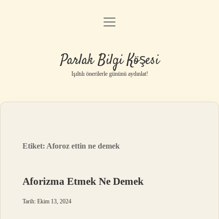
menüyü
Anasayfa
aç
Gizlilik Politikası
Parlak Bilgi Köşesi
Yasal Uyarı
Işıltılı önerilerle gününü aydınlat!
Hakkımızda
Etiket:
Aforoz ettin ne demek
Aforizma Etmek Ne Demek
Tarih: Ekim 13, 2024