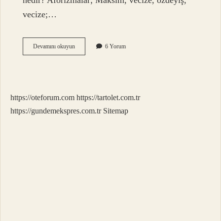
nedir? Aforizmalar; Maksim, vecize, özdeyiş,
vecize;…
Aforizma
Devamını okuyun
6 Yorum
Etmek
Ne
Demek
https://oteforum.com
https://tartolet.com.tr
https://gundemekspres.com.tr
Sitemap