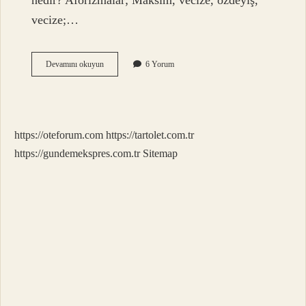
nedir? Aforizmalar; Maksim, vecize, özdeyiş,
vecize;…
Aforizma
Devamını okuyun
6 Yorum
Etmek
Ne
Demek
https://oteforum.com
https://tartolet.com.tr
https://gundemekspres.com.tr
Sitemap