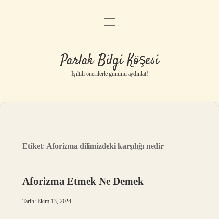
menüyü
Anasayfa
aç
Gizlilik Politikası
Parlak Bilgi Köşesi
Yasal Uyarı
Işıltılı önerilerle gününü aydınlat!
Hakkımızda
Etiket:
Aforizma dilimizdeki karşılığı nedir
Aforizma Etmek Ne Demek
Tarih: Ekim 13, 2024