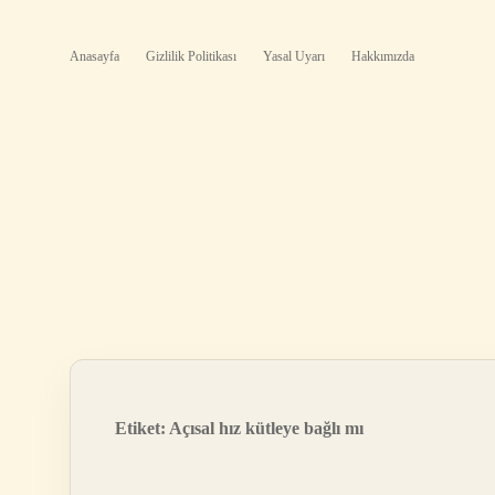
Anasayfa
Gizlilik Politikası
Yasal Uyarı
Hakkımızda
Etiket:
Açısal hız kütleye bağlı mı