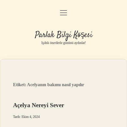
menüyü
Anasayfa
aç
Gizlilik Politikası
Parlak Bilgi Köşesi
Yasal Uyarı
Işıltılı önerilerle gününü aydınlat!
Hakkımızda
Etiket:
Acelyanın bakımı nasıl yapılır
Açelya Nereyi Sever
Tarih: Ekim 4, 2024