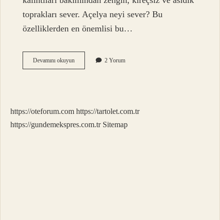
kalıntıları bakımından zengin, kireçsiz ve asidik
toprakları sever. Açelya neyi sever? Bu
özelliklerden en önemlisi bu…
Açelya
Devamını okuyun
2 Yorum
Nereyi
Sever
https://oteforum.com
https://tartolet.com.tr
https://gundemekspres.com.tr
Sitemap